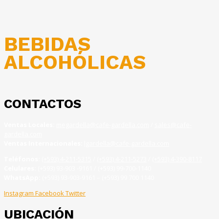
BEBIDAS
ALCOHÓLICAS
CONTACTOS
Ventas Locales:
megardella@cafe-gardella.com
/
sales@cafe-
gardella.com
Ventas Internacionales:
lgardella@cafe-gardella.com
Teléfonos:
(+593) 4-211-5315
/
(+593) 4-211-5273
/
(+593) 4-390-8117
Celulares:
(+593) 93-903 -9161 / (+593) 99-700-1140
WhatsApp:
(+593) 93-903-9161 – (+593) 99 700 1140
Instagram
Facebook
Twitter
UBICACIÓN