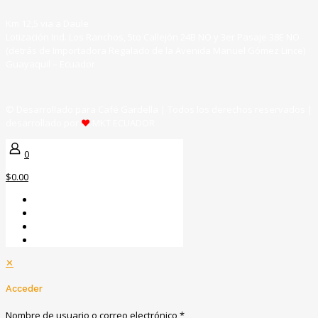
Km 12,5 via a Daule
Lotización Ind. Los Ranchos, 5to Callejón 24B NO y 3er Pasaje 38E NO
(detrás de Importadora Regalado de la Avenida Manuel Gómez Lince)
Guayaquil – Ecuador
© Desarrollado para Café Gardella | Todos los derechos reservados |
desarrollado por
♥
MKT ECUADOR
0
$0.00
✕
Acceder
Nombre de usuario o correo electrónico
*