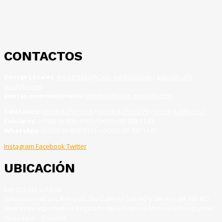
CONTACTOS
Ventas Locales:
megardella@cafe-gardella.com
/
sales@cafe-
gardella.com
Ventas Internacionales:
lgardella@cafe-gardella.com
Teléfonos:
(+593) 4-211-5315
/
(+593) 4-211-5273
/
(+593) 4-390-8117
Celulares:
(+593) 93-903 -9161 / (+593) 99-700-1140
WhatsApp:
(+593) 93-903-9161 – (+593) 99 700 1140
Instagram
Facebook
Twitter
UBICACIÓN
Km 12,5 via a Daule
Lotización Ind. Los Ranchos, 5to Callejón 24B NO y 3er Pasaje 38E NO
(detrás de Importadora Regalado de la Avenida Manuel Gómez Lince)
Guayaquil – Ecuador