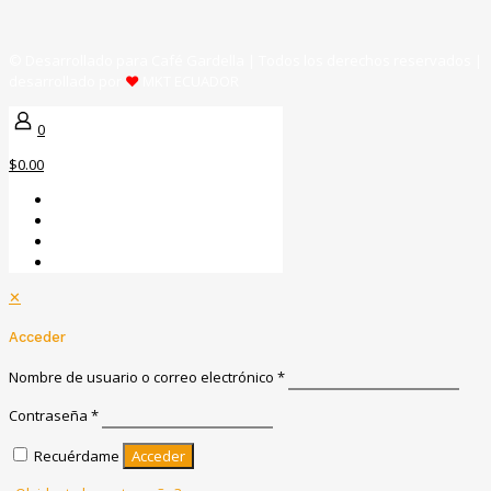
© Desarrollado para Café Gardella | Todos los derechos reservados |
desarrollado por
♥
MKT ECUADOR
0
$0.00
✕
Acceder
Nombre de usuario o correo electrónico
*
Contraseña
*
Recuérdame
Acceder