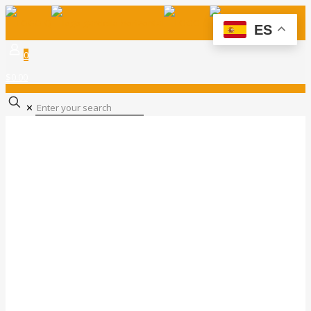
ES
0
$0.00
✕