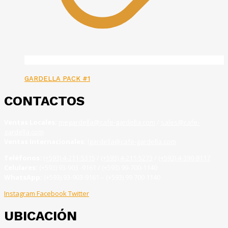
GARDELLA PACK #1
CONTACTOS
Ventas Locales:
megardella@cafe-gardella.com
/
sales@cafe-
gardella.com
Ventas Internacionales:
lgardella@cafe-gardella.com
Teléfonos:
(+593) 4-211-5315
/
(+593) 4-211-5273
/
(+593) 4-390-8117
Celulares:
(+593) 93-903 -9161 / (+593) 99-700-1140
WhatsApp:
(+593) 93-903-9161 – (+593) 99 700 1140
Instagram
Facebook
Twitter
UBICACIÓN