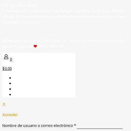
Km 12,5 via a Daule
Lotización Ind. Los Ranchos, 5to Callejón 24B NO y 3er Pasaje 38E NO
(detrás de Importadora Regalado de la Avenida Manuel Gómez Lince)
Guayaquil – Ecuador
© Desarrollado para Café Gardella | Todos los derechos reservados |
desarrollado por
♥
MKT ECUADOR
0
$0.00
✕
Acceder
Nombre de usuario o correo electrónico
*