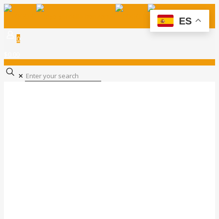
ES
0
$0.00
✕