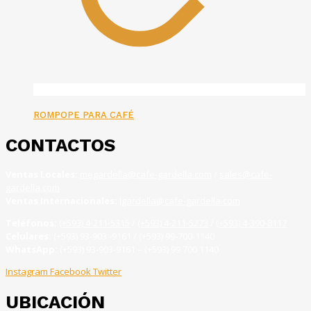
ROMPOPE PARA CAFÉ
CONTACTOS
Ventas Locales:
megardella@cafe-gardella.com
/
sales@cafe-
gardella.com
Ventas Internacionales:
lgardella@cafe-gardella.com
Teléfonos:
(+593) 4-211-5315
/
(+593) 4-211-5273
/
(+593) 4-390-8117
Celulares:
(+593) 93-903 -9161 / (+593) 99-700-1140
WhatsApp:
(+593) 93-903-9161 – (+593) 99 700 1140
Instagram
Facebook
Twitter
UBICACIÓN