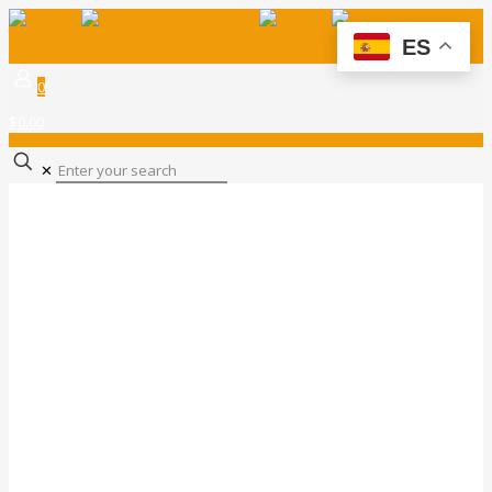
ES
0
$0.00
✕