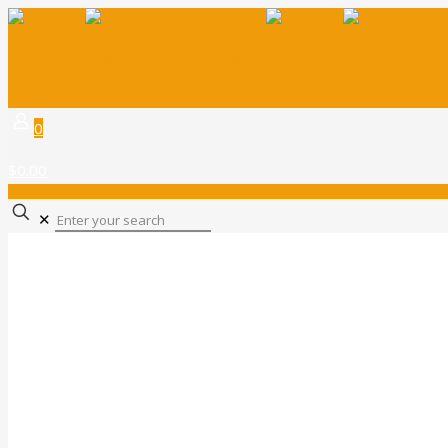
0
$0.00
✕