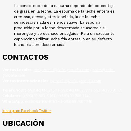
La consistencia de la espuma depende del porcentaje
de grasa en la leche. La espuma de la leche entera es
cremosa, densa y aterciopelada, la de la leche
semidescremada es menos suave. La espuma
producida por la leche descremada se asemeja al
merengue y se deshace enseguida. Para un excelente
cappuccino utilizar leche fría entera, o en su defecto
leche fría semidescremada.
CONTACTOS
Ventas Locales:
megardella@cafe-gardella.com
/
sales@cafe-
gardella.com
Ventas Internacionales:
lgardella@cafe-gardella.com
Teléfonos:
(+593) 4-211-5315
/
(+593) 4-211-5273
/
(+593) 4-390-8117
Celulares:
(+593) 93-903 -9161 / (+593) 99-700-1140
WhatsApp:
(+593) 93-903-9161 – (+593) 99 700 1140
Instagram
Facebook
Twitter
UBICACIÓN