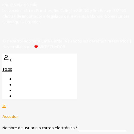
Km 12,5 via a Daule
Lotización Ind. Los Ranchos, 5to Callejón 24B NO y 3er Pasaje 38E NO
(detrás de Importadora Regalado de la Avenida Manuel Gómez Lince)
Guayaquil – Ecuador
© Desarrollado para Café Gardella | Todos los derechos reservados |
desarrollado por
♥
MKT ECUADOR
0
$0.00
✕
Acceder
Nombre de usuario o correo electrónico
*